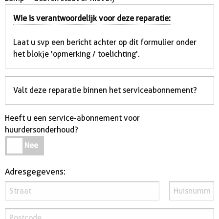
Wie is verantwoordelijk voor deze reparatie:
Laat u svp een bericht achter op dit formulier onder
het blokje 'opmerking / toelichting'.
Valt deze reparatie binnen het serviceabonnement?
Heeft u een service-abonnement voor
huurdersonderhoud?
Heeft
Nee
u
een
Adresgegevens:
service-
abonnement
voor