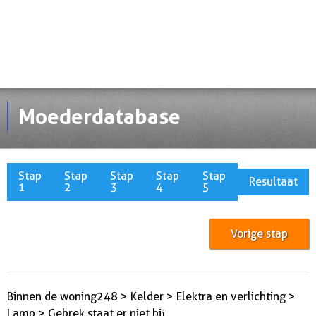
Moederdatabase
Stap
Stap
Stap
Stap
Stap
Resultaat
1
2
3
4
5
Vorige stap
Binnen de woning248 > Kelder > Elektra en verlichting >
Lamp > Gebrek staat er niet bij