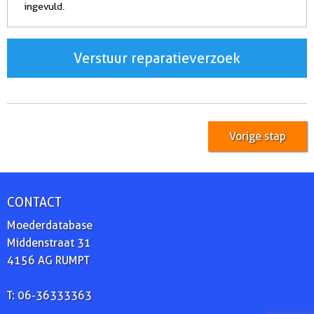
ingevuld.
Verstuur reparatieverzoek
Vorige stap
CONTACT
Moederdatabase
Middenstraat 31
4156 AG RUMPT
T: 06-36333363