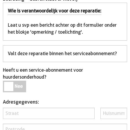
Wie is verantwoordelijk voor deze reparatie:
Laat u svp een bericht achter op dit formulier onder
het blokje 'opmerking / toelichting'.
Valt deze reparatie binnen het serviceabonnement?
Heeft u een service-abonnement voor
huurdersonderhoud?
Heeft
Nee
u
een
Adresgegevens:
service-
abonnement
voor