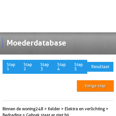
Moederdatabase
Stap
Stap
Stap
Stap
Stap
Resultaat
1
2
3
4
5
Vorige stap
Binnen de woning248 > Kelder > Elektra en verlichting >
Bedrading > Gebrek staat er niet bij