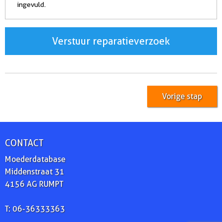
ingevuld.
Verstuur reparatieverzoek
Vorige stap
CONTACT
Moederdatabase
Middenstraat 31
4156 AG RUMPT
T: 06-36333363