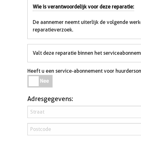
Wie is verantwoordelijk voor deze reparatie:
De aannemer neemt uiterlijk de volgende werk
reparatieverzoek.
Valt deze reparatie binnen het serviceabonne
Heeft u een service-abonnement voor huurderso
Heeft
Nee
u
een
Adresgegevens:
service-
abonnement
voor
huurdersonderhoud