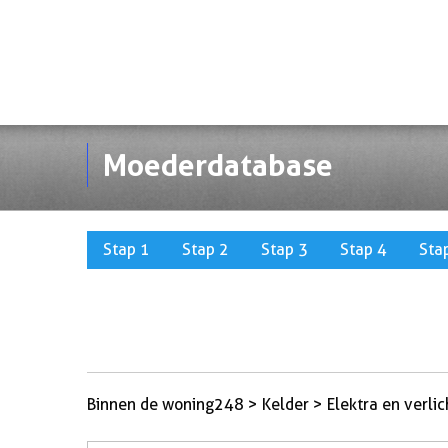
Moederdatabase
Stap 1
Stap 2
Stap 3
Stap 4
Sta
Binnen de woning248 > Kelder > Elektra en verlic