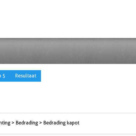
p 5
Resultaat
hting > Bedrading > Bedrading kapot