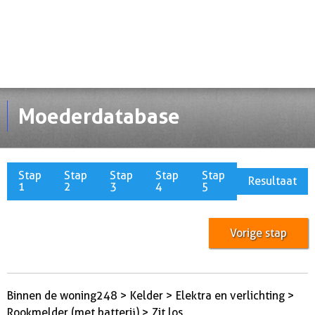
Moederdatabase
Stap
Stap
Stap
Stap
Stap
Resultaat
1
2
3
4
5
Vorige stap
Binnen de woning248 > Kelder > Elektra en verlichting >
Rookmelder (met batterij) > Zit los