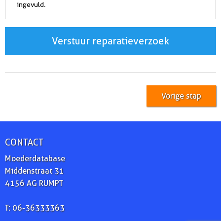
ingevuld.
Verstuur reparatieverzoek
Vorige stap
CONTACT
Moederdatabase
Middenstraat 31
4156 AG RUMPT
T: 06-36333363