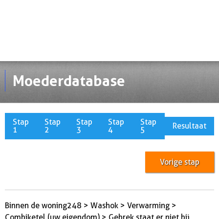
Moederdatabase
Stap
Stap
Stap
Stap
Stap
Resultaat
1
2
3
4
5
Vorige stap
Binnen de woning248 > Washok > Verwarming >
Combiketel (uw eigendom) > Gebrek staat er niet bij