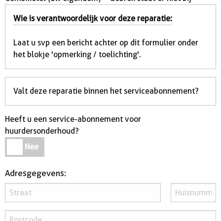
Wie is verantwoordelijk voor deze reparatie:
Laat u svp een bericht achter op dit formulier onder
het blokje 'opmerking / toelichting'.
Valt deze reparatie binnen het serviceabonnement?
Heeft u een service-abonnement voor
huurdersonderhoud?
Heeft
Nee
u
een
Adresgegevens:
service-
abonnement
voor