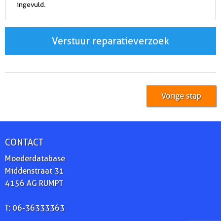
ingevuld.
Verstuur reparatieverzoek
Vorige stap
CONTACT
Moederdatabase
Middenstraat 31
4156 AG RUMPT
T: 06-36333363