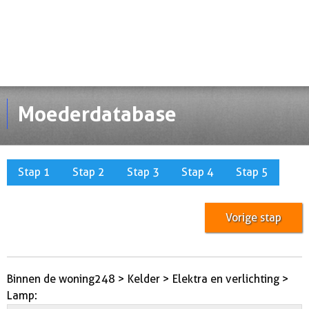
Moederdatabase
Stap 1
Stap 2
Stap 3
Stap 4
Stap 5
Vorige stap
Binnen de woning248 > Kelder > Elektra en verlichting >
Lamp: