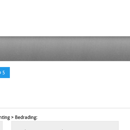
p 5
hting > Bedrading: