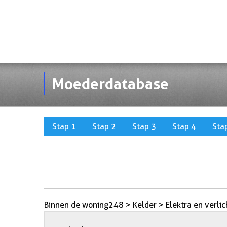
Moederdatabase
Stap 1
Stap 2
Stap 3
Stap 4
Sta
Binnen de woning248 > Kelder > Elektra en verlic