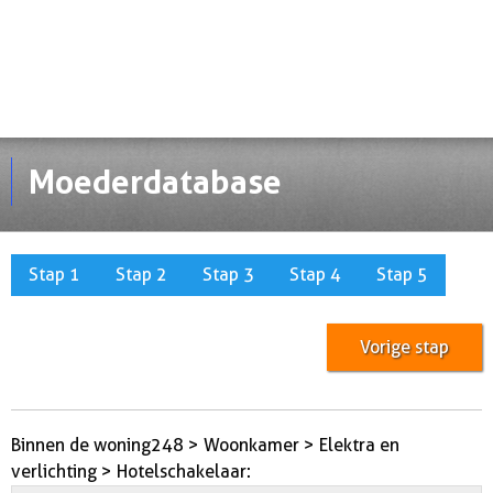
Moederdatabase
Stap 1
Stap 2
Stap 3
Stap 4
Stap 5
Vorige stap
Binnen de woning248 > Woonkamer > Elektra en
verlichting > Hotelschakelaar: